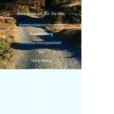
Das kann ich für Sie tun:
Kommunikationsberatung
Projektleitung
Kreative
Konzeptarbeit
Text
Story Telling
Journalismus
Public Relations
Medienarbeit
Moderation
Eventorganisation